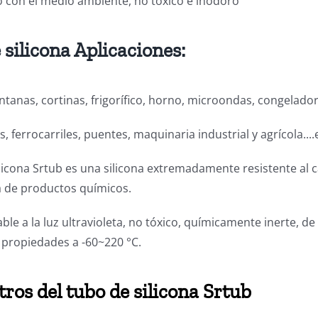
 con el medio ambiente, no tóxico e inodoro
 silicona Aplicaciones:
entanas, cortinas, frigorífico, horno, microondas, congelado
, ferrocarriles, puentes, maquinaria industrial y agrícola....
ilicona Srtub es una silicona extremadamente resistente al ca
 de productos químicos.
le a la luz ultravioleta, no tóxico, químicamente inerte, d
 y propiedades a -60~220 °C.
ros del tubo de silicona Srtub