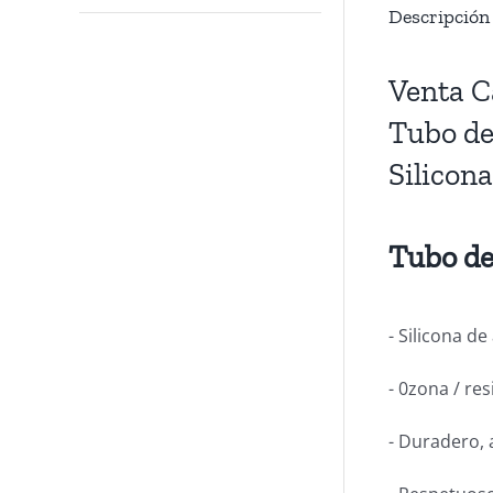
Descripción
Venta C
Tubo de
Silicon
Tubo de 
- Silicona d
- 0zona / re
- Duradero, 