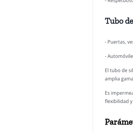
- Respetuoso
Tubo de
- Puertas, v
- Automóviles
El tubo de s
amplia gama
Es impermeab
flexibilidad
Parámet