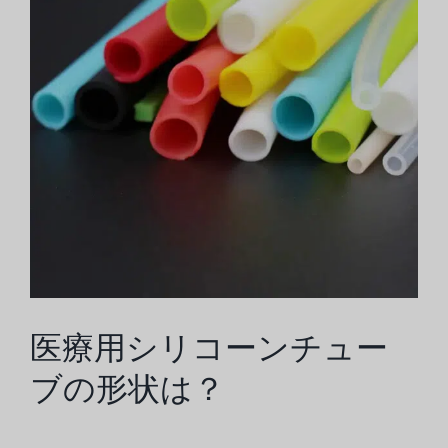
画
像
を
見
る
医療用シリコーンチュー
ブの形状は？