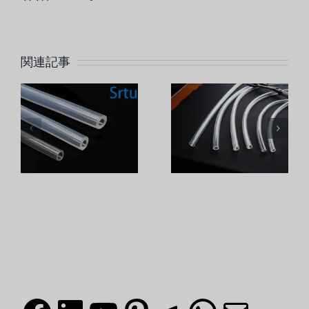
シリコン
関連記事
シリコー
リ
スリーブ
ン製品の
製
に大きな
保存期間
分
影響を与
はどのく
の
える要因
らいです
は何です
か？
か？
フェイスブック
LinkedIn
ユーチューブ
ピンタレスト
テレグラム
What
メール