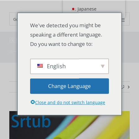
コ
Japanese
ン
Go to...
テ
We've detected you might be
ン
speaking a different language.
ツ
医療用シリコーンチューブの形状は？
Do you want to change to:
へ
ホーム
"
テクノロジー
"
医療用シリコーンチューブの形状は？
ス
キ
English
ッ
プ
Change Language
前へ
次のページ
Close and do not switch language
大
き
な