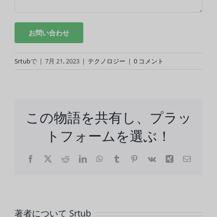
Srtub
で
|
7月 21, 2023
|
テクノロジー
|
0 コメント
この物語を共有し、プラッ
トフォームを選ぶ！
フ
X
レ
LinkedIn
WhatsApp
タ
ピ
Vk
興
電
ェ
ッ
ン
ン
子
イ
ド
ブ
タ
メ
ス
デ
ラ
レ
ー
ブ
ィ
ー
ス
ル
ッ
ッ
ト
ク
ト
著者について
Srtub