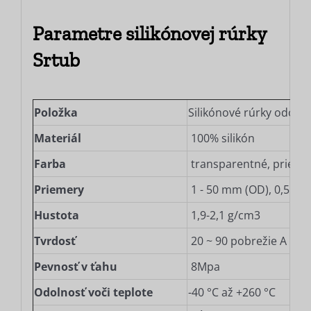
Parametre silikónovej rúrky
Srtub
Položka
Silikónové rúrky odoln
Materiál
100% silikón
Farba
transparentné, priesvit
Priemery
1 - 50 mm (OD), 0,5 - 4
Hustota
1,9-2,1 g/cm3
Tvrdosť
20 ~ 90 pobrežie A
Pevnosť v ťahu
8Mpa
Odolnosť voči teplote
-40 °C až +260 °C