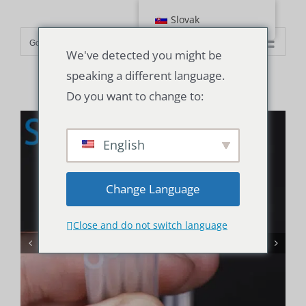
Prejsť
Slovak
na
Go to...
obsah
We've detected you might be
speaking a different language.
Do you want to change to:
English
Change Language
Close and do not switch language