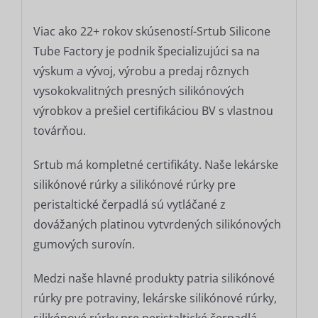
Viac ako 22+ rokov skúseností-Srtub Silicone
Tube Factory je podnik špecializujúci sa na
výskum a vývoj, výrobu a predaj rôznych
vysokokvalitných presných silikónových
výrobkov a prešiel certifikáciou BV s vlastnou
továrňou.
Srtub má kompletné certifikáty. Naše lekárske
silikónové rúrky a silikónové rúrky pre
peristaltické čerpadlá sú vytláčané z
dovážaných platinou vytvrdených silikónových
gumových surovín.
Medzi naše hlavné produkty patria silikónové
rúrky pre potraviny, lekárske silikónové rúrky,
silikónové rúrky pre peristaltické čerpadlá,