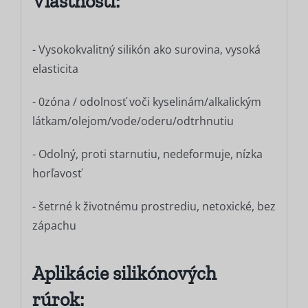
Vlastnosti:
- Vysokokvalitný silikón ako surovina, vysoká
elasticita
- 0zóna / odolnosť voči kyselinám/alkalickým
látkam/olejom/vode/oderu/odtrhnutiu
- Odolný, proti starnutiu, nedeformuje, nízka
horľavosť
- šetrné k životnému prostrediu, netoxické, bez
zápachu
Aplikácie silikónových
rúrok: