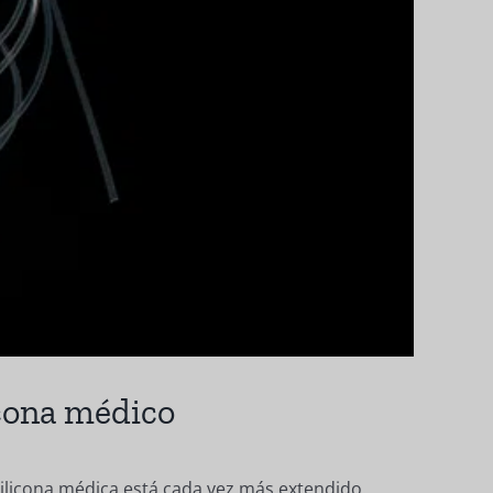
icona médico
 silicona médica está cada vez más extendido.