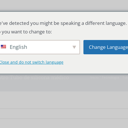
've detected you might be speaking a different language.
Solución de tubo de silicona
Con
 you want to change to:
English
Change Languag
Close and do not switch language
tro Tubo de silicona médico
Inicio
"
Tecnología
"
Tub