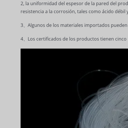
2, la uniformidad del espesor de la pared del pro
resistencia a la corrosión, tales como ácido débil y 
3、Algunos de los materiales importados pueden p
4、Los certificados de los productos tienen cin