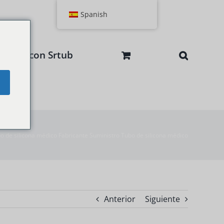
Spanish
tactar con Srtub
e
o de silicona médico Fabricante Suministro Tubo de silicona médico
Anterior
Siguiente