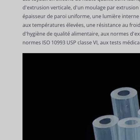
d'extrusion verticale, d'un moulage par extrusion
épaisseur de paroi uniforme, une lumière interne l
aux températures élevées, une résistance au froid,
d'hygiène de qualité alimentaire, aux normes d'
normes ISO 10993 USP classe VI, aux tests médica