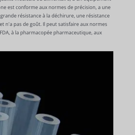
icone est conforme aux normes de précision, a une
 grande résistance à la déchirure, une résistance
t n'a pas de goût. Il peut satisfaire aux normes
s FDA, à la pharmacopée pharmaceutique, aux