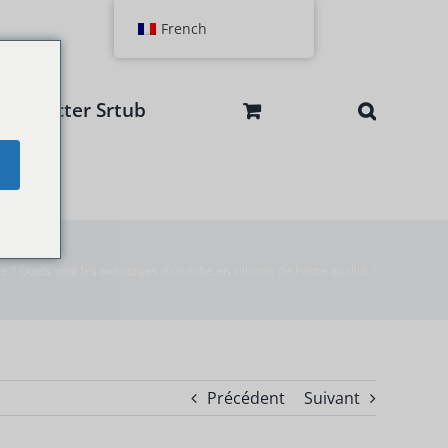
French
Contacter Srtub
e
ie
"
Quels sont les avantages d'un tube en silicone de haute qualité ?
Précédent
Suivant