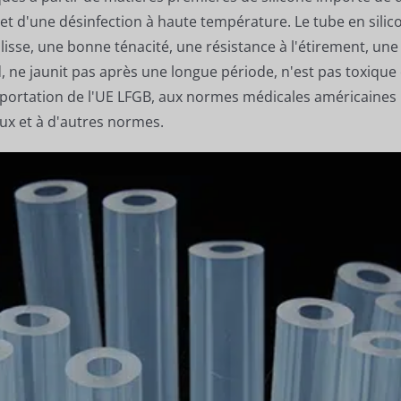
 et d'une désinfection à haute température. Le tube en sil
isse, une bonne ténacité, une résistance à l'étirement, une
 ne jaunit pas après une longue période, n'est pas toxique e
exportation de l'UE LFGB, aux normes médicales américaine
ux et à d'autres normes.