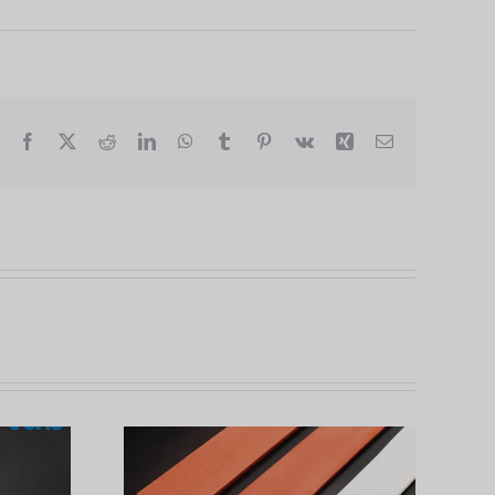
Facebook
X
Reddit
LinkedIn
WhatsApp
Tumblr
Pinterest
Vk
Xing
Courriel
Trois conseils