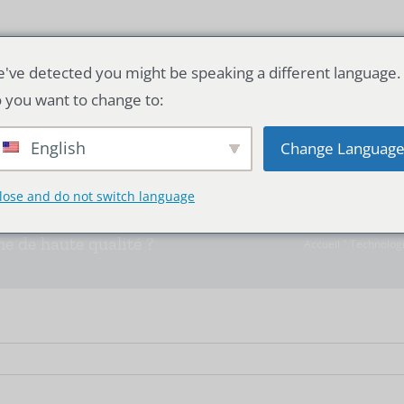
've detected you might be speaking a different language.
Solution pour tubes en silicone
 you want to change to:
English
Change Languag
lose and do not switch language
ne de haute qualité ?
Accueil
"
Technolog