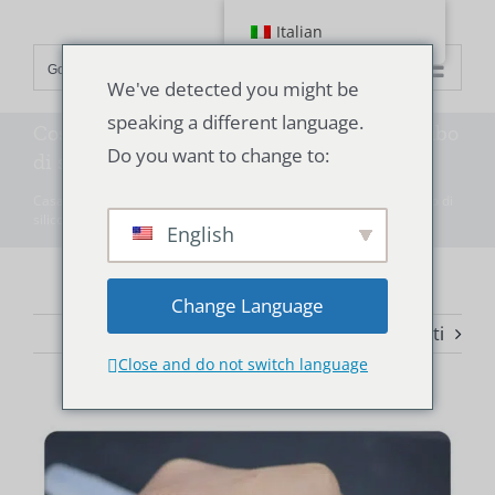
Vai
Italian
al
Go to...
contenuto
We've detected you might be
speaking a different language.
Cosa cercare nella personalizzazione del tubo
Do you want to change to:
di silicone?
Casa
"
Tecnologia
"
Cosa cercare nella personalizzazione del tubo di
silicone?
English
Change Language
Precedente
Avanti
Close and do not switch language
Ingrandisci
l'immagine