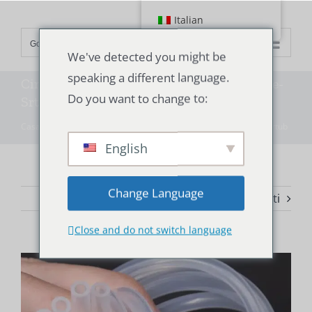
Vai
Italian
al
Go to...
contenuto
We've detected you might be
speaking a different language.
Cina tubo di silicone alimentare produttore-
Do you want to change to:
Srtub
Casa
"
Tecnologia
"
Cina tubo di silicone alimentare produttore-Srtub
English
Change Language
Avanti
Close and do not switch language
Ingrandisci
l'immagine