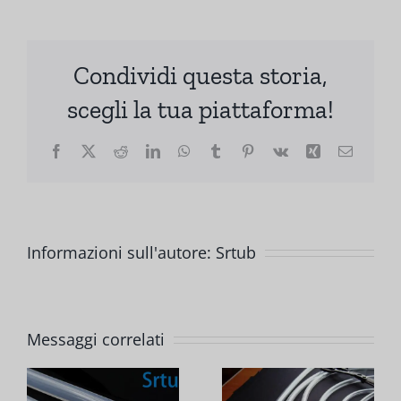
Condividi questa storia,
scegli la tua piattaforma!
Facebook
X
Reddit
LinkedIn
WhatsApp
Tumblr
Pinterest
Vk
Xing
Email
Informazioni sull'autore:
Srtub
Quali
Messaggi correlati
fattori
Qual è la
hanno un
durata di