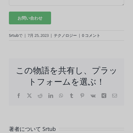
Srtub
で
|
7月 25, 2023
|
テクノロジー
|
0 コメント
この物語を共有し、プラッ
トフォームを選ぶ！
フ
X
レ
LinkedIn
WhatsApp
タ
ピ
Vk
興
電
ェ
ッ
ン
ン
子
イ
ド
ブ
タ
メ
ス
デ
ラ
レ
ー
ブ
ィ
ー
ス
ル
ッ
ッ
ト
ク
ト
著者について
Srtub