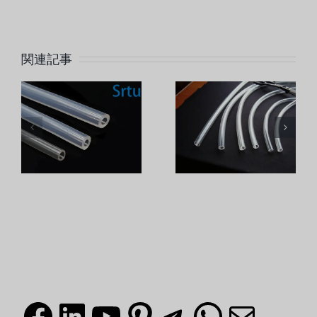
シリコン
関連記事
シリコー
リ
スリーブ
ン製品の
製
に大きな
保存期間
分
影響を与
はどのく
の
える要因
らいです
は何です
か？
か？
フェイスブック
LinkedIn
ユーチューブ
ピンタレスト
テレグラム
What
メール