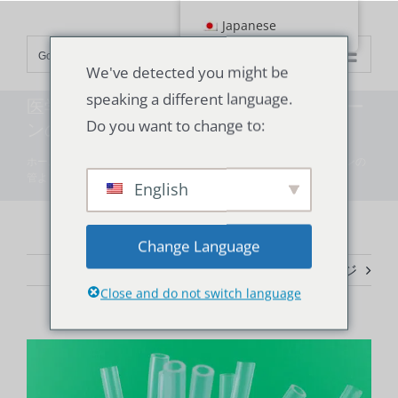
コ
Japanese
ン
Go to...
テ
We've detected you might be
ン
speaking a different language.
医学のシリコーンの管は一般的なシリコー
ツ
Do you want to change to:
ンの管より要求が厳しい
へ
ス
ホーム
"
テクノロジー
"
医学のシリコーンの管は一般的なシリコーンの
管より要求が厳しい
キ
English
ッ
プ
Change Language
前へ
次のページ
Close and do not switch language
大
き