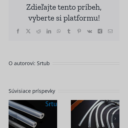
Zdieľajte tento príbeh,
vyberte si platformu!
Facebook
X
Reddit
LinkedIn
WhatsApp
Tumblr
Pinterest
Vk
Xing
E-
mail
O autorovi:
Srtub
Súvisiace príspevky
Ktoré
a
faktory
Aká je
ie
majú väčší
trvanlivosť
ch