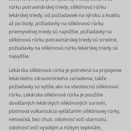
rúrku potravinárskej triedy, silikónovú rúrku
lekárskej triedy, od požiadaviek na výrobu a kvalitu
až po body, požiadavky na silikónovú rúrku
priemyselnej triedy sú najnižšie, požiadavky na
silikónovú rúrku potravinárskej triedy sú stredné,
požiadavky na silikónovú rúrku lekárskej triedy sú
najvyššie.
Lekárska silikónová rúrka je potrebná na pripojenie
lekárskeho zdravotníckeho zariadenia, takže
požiadavky sú vyššie ako na všeobecnú silikónovú
rúrku. Lekárska silikónová rúrka je použitie
dovážaných lekárskych silikónových surovín,
platinová vulkanizácia vytláčaním silikónovej rúrky,
netoxická, bez chuti, odolnosť voči starnutiu,
odolnosť voči vysokým a nízkym teplotám,