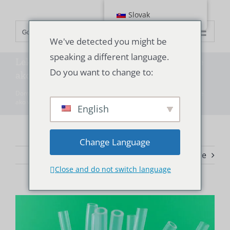
Prejsť
Slovak
na
Go to...
obsah
We've detected you might be
speaking a different language.
Lekárske silikónové hadičky sú náročnejšie
Do you want to change to:
ako všeobecné silikónové hadičky
Domov
"
Technológia
"
Lekárske silikónové hadičky sú náročnejšie
ako všeobecné silikónové hadičky
English
Change Language
Predchádzajúci
Ďalšie
Close and do not switch language
Zobraziť
väčší