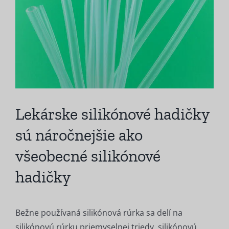
obrázok
Lekárske silikónové hadičky
sú náročnejšie ako
všeobecné silikónové
hadičky
Bežne používaná silikónová rúrka sa delí na
silikónovú rúrku priemyselnej triedy, silikónovú