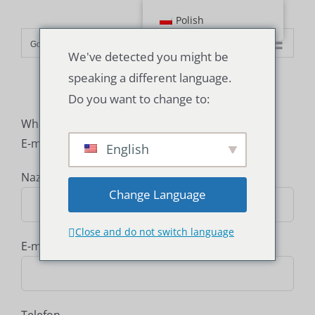
Przejdź
Polish
do
Go to...
treści
We've detected you might be
speaking a different language.
Do you want to change to:
WhatsApp/Wechat: +86 13075286997
E-mail: sales@srtub.com
English
Nazwa
Change Language
Close and do not switch language
E-mail