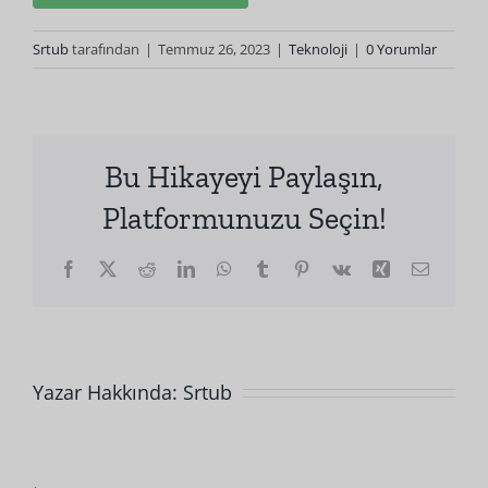
Srtub
tarafından
|
Temmuz 26, 2023
|
Teknoloji
|
0 Yorumlar
Bu Hikayeyi Paylaşın,
Platformunuzu Seçin!
Facebook
X
Reddit
LinkedIn
WhatsApp
Tumblr
Pinterest
Vk
Xing
E-
posta
Yazar Hakkında:
Srtub
Hangi