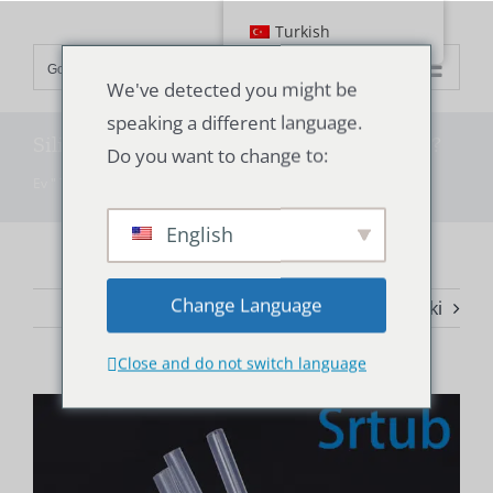
İçeriğe
Turkish
geç
Go to...
We've detected you might be
speaking a different language.
Silikon hortum nedir? Hangi türleri vardır?
Do you want to change to:
Ev
"
Teknoloji
"
Silikon hortum nedir? Hangi türleri vardır?
English
Change Language
Önceki
Sonraki
Close and do not switch language
Daha
Büyük
Görüntüle