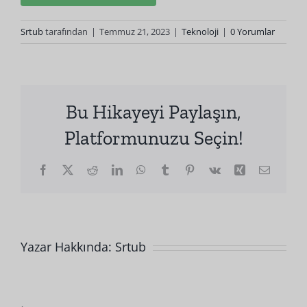
Srtub
tarafından
|
Temmuz 21, 2023
|
Teknoloji
|
0 Yorumlar
Bu Hikayeyi Paylaşın,
Platformunuzu Seçin!
Facebook
X
Reddit
LinkedIn
WhatsApp
Tumblr
Pinterest
Vk
Xing
E-
posta
Yazar Hakkında:
Srtub
Hangi