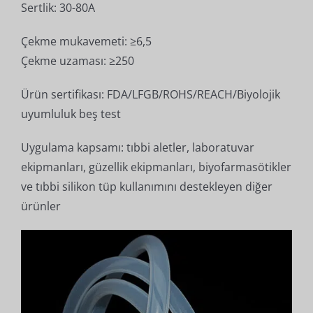
Sertlik: 30-80A
Çekme mukavemeti: ≥6,5
Çekme uzaması: ≥250
Ürün sertifikası: FDA/LFGB/ROHS/REACH/Biyolojik
uyumluluk beş test
Uygulama kapsamı: tıbbi aletler, laboratuvar
ekipmanları, güzellik ekipmanları, biyofarmasötikler
ve tıbbi silikon tüp kullanımını destekleyen diğer
ürünler