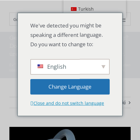
İçeriğe
Turkish
geç
Go to...
We've detected you might be
speaking a different language.
Genel olarak tıbbi silikon tüp nereden alınır?
Do you want to change to:
Doğrudan tıbbi silikon tüpün kaynak
üreticisini / fabrikasını bulmak daha iyidir.
Ev
"
Teknoloji
"
Genel olarak tıbbi silikon tüp nereden alınır? Doğrudan
English
tıbbi silikon tüpün kaynak üreticisini / fabrikasını bulmak daha iyidir.
Change Language
Önceki
Sonraki
Close and do not switch language
Daha
Büyük