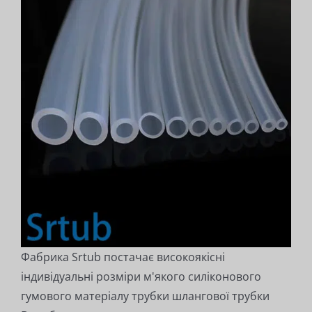
Фабрика Srtub постачає високоякісні
індивідуальні розміри м'якого силіконового
гумового матеріалу трубки шлангової трубки