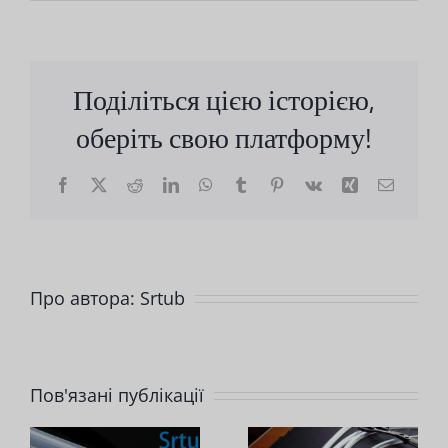
Поділіться цією історією,
оберіть свою платформу!
Facebook
X
Reddit
LinkedIn
WhatsApp
Tumblr
Pinterest
Vk
Сін.
Електр
пошта
Про автора:
Srtub
Які
Пов'язані публікації
фактори
Який