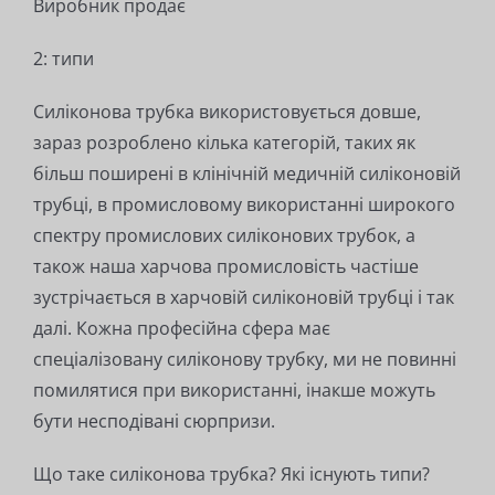
Виробник продає
2: типи
Силіконова трубка використовується довше,
зараз розроблено кілька категорій, таких як
більш поширені в клінічній медичній силіконовій
трубці, в промисловому використанні широкого
спектру промислових силіконових трубок, а
також наша харчова промисловість частіше
зустрічається в харчовій силіконовій трубці і так
далі. Кожна професійна сфера має
спеціалізовану силіконову трубку, ми не повинні
помилятися при використанні, інакше можуть
бути несподівані сюрпризи.
Що таке силіконова трубка? Які існують типи?