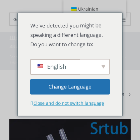
Перейти
Ukrainian
до
Go to...
змісту
We've detected you might be
speaking a different language.
Що таке силіконова трубка? Які бувають
Do you want to change to:
види?
Головна
"
Технологія
"
Що таке силіконова трубка? Які бувають
види?
English
Change Language
Попередні
Далі
Close and do not switch language
Переглянути
збільшене