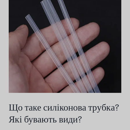
зображення
Що таке силіконова трубка?
Які бувають види?