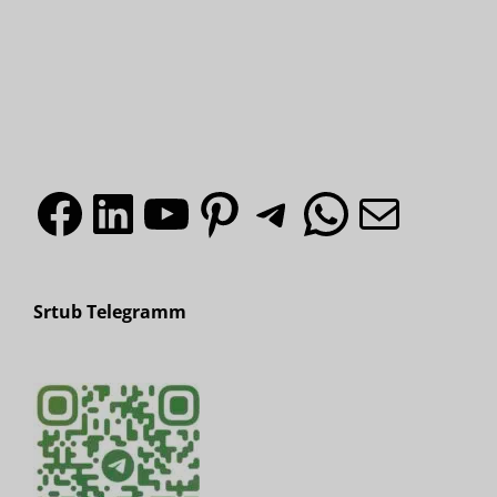
Facebook
LinkedIn
YouTube
Pinterest
Telegr
What
E-Mai
Srtub Telegramm