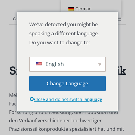
Zum
German
Inhalt
Go to...
springen
We've detected you might be
speaking a different language.
Do you want to change to:
Srtub
English
Silikonschlauch Fabrik
Change Language
Mehr als 22 Jahre Erfahrung-Srtub Silicone Tube
Close and do not switch language
Factory ist ein Unternehmen, das sich auf die
Forschung und Entwicklung, die Produktion und
den Verkauf verschiedener hochwertiger
Präzisionssilikonprodukte spezialisiert hat und mit