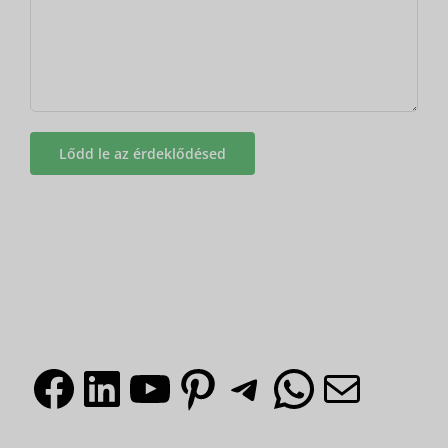
Facebook
LinkedIn
YouTube
Pinterest
Távirat
What
Mai