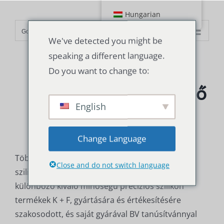
Ugrás
Hungarian
a
Go to...
tartalomra
We've detected you might be
speaking a different language.
Do you want to change to:
Srtub szilikoncső
English
gyár
Change Language
Több mint 22+ éves tapasztalat - A Srtub
Close and do not switch language
szilikoncső gyár egy olyan vállalkozás, amely a
különböző kiváló minőségű precíziós szilikon
termékek K + F, gyártására és értékesítésére
szakosodott, és saját gyárával BV tanúsítvánnyal