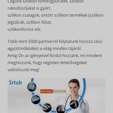
Cégünk szilikon tömítőgyűrűket, szilikon
rakodószíjakat is gyárt,
szilikon szalagok, öntött szilikon termékek (szilikon
jégtálcák, szilikon fólia),
szilikonforma stb.
Több mint 5000 partnerrel folytatunk hosszú távú
együttműködést a világ minden tájáról.
Amíg Ön az igényeivel fordul hozzánk, mi mindent
megteszünk, hogy végtelen lehetőségeket
valósítsunk meg!