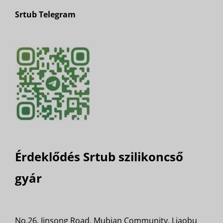
Srtub Telegram
Érdeklődés Srtub szilikoncső
gyár
No.26, Jinsong Road, Mubian Community, Liaobu