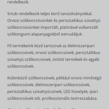
rendelkezik.
Srtub rendelkezik teljes körű tanúsítványokkal.
Orvosi szilikoncsövünket és perisztaltikus szivattyú
szilikoncsövünket importált, platinával vulkanizált
szilikongumi alapanyagokból extrudáljuk.
Fő termékeink közé tartoznak az élelmiszeripari
szilikoncsövek, orvosi szilikoncsövek, perisztaltikus
szivattyú szilikoncsövek, öntött termékek és egyéb
szilikoncsövek.
Különböző szilikoncsövek, például orvosi minőségű
szilikoncsövek, élelmiszeripari szilikoncsövek,
perisztaltikus szivattyúcsövek, LED hüvelyek, ipari
szilikoncsövek stb. professzionális testreszabása.