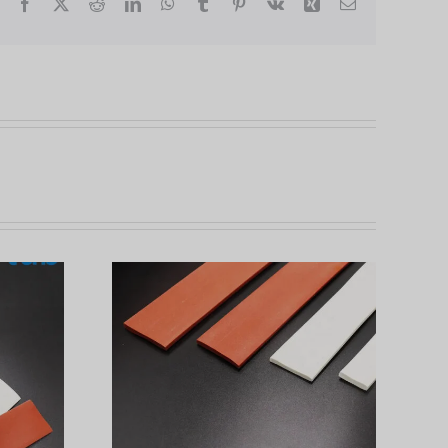
Facebook
X
Reddit
LinkedIn
WhatsApp
Tumblr
Pinterest
Vk
Xing
E-
Mail
Drei Tipps zur
e von
Erkennung
odukten?
gefälschter
Silikonprodukte