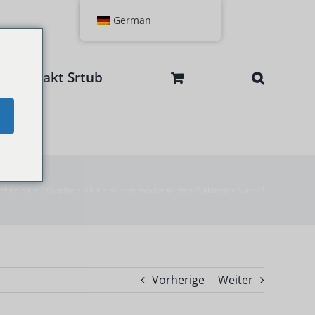
German
Kontakt Srtub
e
chnologie
"
Welche sind die besten medizinischen Silikonschläuche?
Vorherige
Weiter