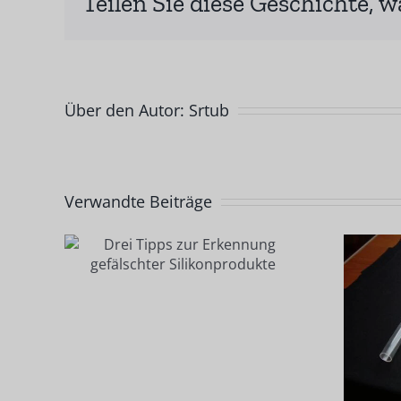
Teilen Sie diese Geschichte, w
Über den Autor:
Srtub
Verwandte Beiträge
zur
g
Welche Faktoren
r
haben einen
kte
größeren Einfluss
auf