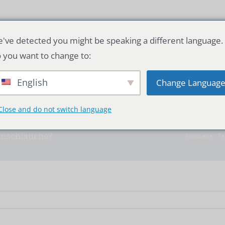
've detected you might be speaking a different language.
 Srtub
Silikonschlauch-Lösung
 you want to change to:
English
Change Languag
Close and do not switch language
onschläuche?
Startseite
"
Te