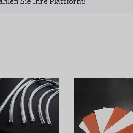
ählen Sie Ihre Plattform!
Wie lange ist die
Vorteil
Haltbarkeit von
Silikonpr
Silikonprodukten?