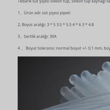
Tedarik süt şişesi silikon tüp, silikon tüp kaynağı
1、Ürün adı: süt şişesi pipeti
2, Boyut aralığı: 3 * 5 3.5 * 5.5 4 * 6 3 * 4.8
3、Sertlik aralığı: 30A
4 、 Boyut toleransı: normal boyut +/- 0,1 mm, boyu