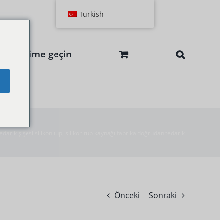
Turkish
le iletişime geçin
e
edarik şişesi silikon tüp, silikon tüp kaynağı fabrika doğrudan tedarik
Önceki
Sonraki