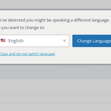
've detected you might be speaking a different language.
a
Silikon Tüp Çözeltisi
Srtub i
 you want to change to:
English
Change Languag
Close and do not switch language
ağı fabrika doğrudan tedarik
Ev
"
Teknoloji
"
T