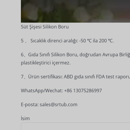
Süt Şişesi Silikon Boru
5 、 Sıcaklık direnci aralığı: -50 ℃ ila 200 ℃.
6、Gıda Sınıfı Silikon Boru, doğrudan Avrupa Birliği'
plastikleştirici içermez.
7、Ürün sertifikası: ABD gıda sınıfı FDA test raporu
WhatsApp/Wechat: +86 13075286997
E-posta: sales@srtub.com
İsim