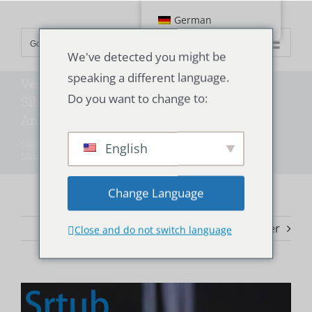
Zum
German
Inhalt
Go to...
springen
We've detected you might be
speaking a different language.
Versorgung Flasche Silikonschlauch,
Do you want to change to:
Silikonschlauch Quelle Fabrik direktes
Angebot
Startseite
"
Technologie
"
Versorgung Flasche Silikonschlauch,
English
Silikonschlauch Quelle Fabrik direktes Angebot
Change Language
Vorherige
Weiter
Close and do not switch language
Größeres
Bild