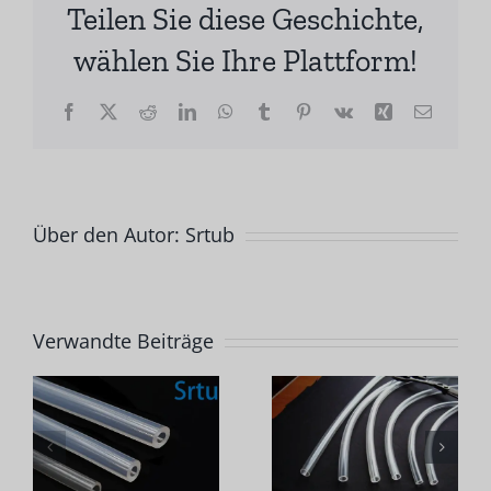
Teilen Sie diese Geschichte,
wählen Sie Ihre Plattform!
Facebook
X
Reddit
LinkedIn
WhatsApp
Tumblr
Pinterest
Vk
Xing
E-
Mail
Über den Autor:
Srtub
Welche
Verwandte Beiträge
Faktoren
s
Wie lange
haben
ist die
einen
g
Haltbarkei