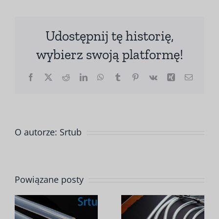
Udostępnij tę historię,
wybierz swoją platformę!
Facebook
X
Reddit
LinkedIn
WhatsApp
Tumblr
Pinterest
Vk
Xing
E-
mail
O autorze:
Srtub
Jakie
Powiązane posty
i
czynniki
Jaki jest
e
mają
okres