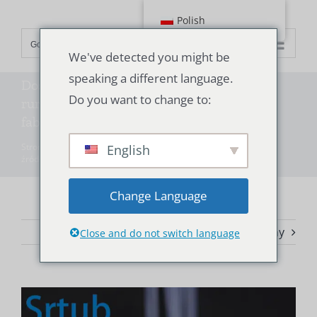
Przejdź
Polish
do
Go to...
treści
We've detected you might be
speaking a different language.
Dostarcz butelkę silikonową rurkę, źródło
Do you want to change to:
rurki silikonowej bezpośrednia dostawa
fabryczna
Strona główna
"
Technologia
"
Dostarcz butelkę silikonową rurkę,
English
źródło rurki silikonowej bezpośrednia dostawa fabryczna
Change Language
Poprzedni
Następny
Close and do not switch language
Wyświetl
większy