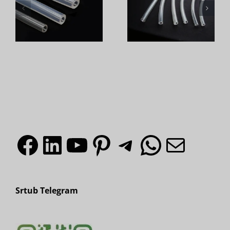
cji
większy
trwałości
nych
wpływ na
produktów
w
rękawy
silikonowy
ych
silikonowe?
Facebook
LinkedIn
YouTube
Pinterest
Telegr
What
Poc
Srtub Telegram