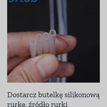
obraz
Dostarcz butelkę silikonową
rurkę, źródło rurki